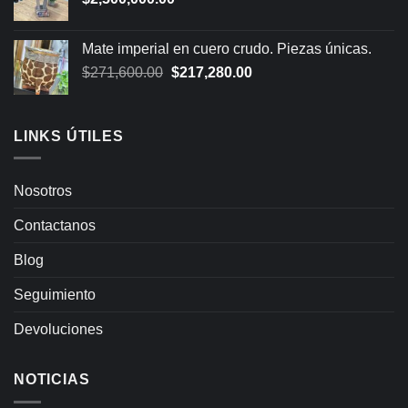
Mate imperial en cuero crudo. Piezas únicas.
Original
Current
$
271,600.00
$
217,280.00
price
price
was:
is:
$271,600.00.
$217,280.00.
LINKS ÚTILES
Nosotros
Contactanos
Blog
Seguimiento
Devoluciones
NOTICIAS