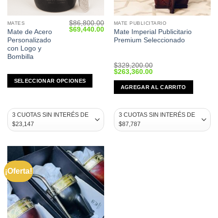
$
86,800.00
MATES
MATE PUBLICITARIO
This
Original
Current
$
69,440.00
Mate de Acero
Mate Imperial Publicitario
product
price
price
Personalizado
Premium Seleccionado
was:
is:
has
$86,800.00.
$69,440.00.
con Logo y
multiple
Bombilla
variants.
$
329,200.00
Original
Current
$
263,360.00
The
price
price
SELECCIONAR OPCIONES
was:
is:
options
AGREGAR AL CARRITO
$329,200.00.
$263,360.00.
may
be
chosen
on
the
product
page
¡Oferta!