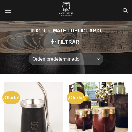
Saltar
al
contenido
INICIO
»
MATE PUBLICITARIO
FILTRAR
¡Oferta!
¡Oferta!