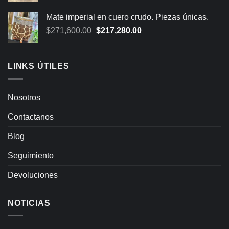
Mate imperial en cuero crudo. Piezas únicas.
Original
Current
$
271,600.00
$
217,280.00
price
price
was:
is:
$271,600.00.
$217,280.00.
LINKS ÚTILES
Nosotros
Contactanos
Blog
Seguimiento
Devoluciones
NOTICIAS