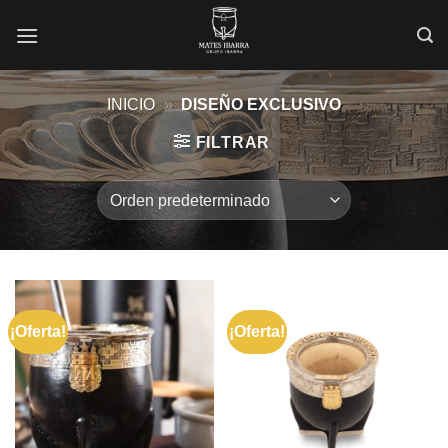
Saltar
al
contenido
INICIO
»
DISEÑO EXCLUSIVO
FILTRAR
¡Oferta!
¡Oferta!