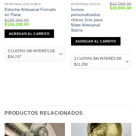
$
42,000.00
PERSONALIZACIONES
PERSONALIZACIONES
Current
Original
Cu
$
33,600.00
Estuche Artesanal Forrado
Íconos
price
price
pr
en Pana
personalizados
s:
was:
is:
$27,520.00.
$42,000.00.
$3
chicos 2cm para
$
130,300.00
Original
Current
$
104,240.00
Mate Artesanal
price
price
Ibarra
was:
is:
AGREGAR AL CARRITO
$130,300.00.
$104,240.00.
AGREGAR AL CARRITO
PRODUCTOS RELACIONADOS