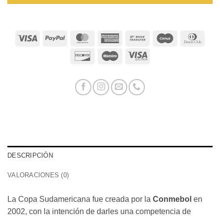
Visa
PayPal
MasterCard
American
Bank
Cirrus
Dinn
Express
Transfer
Club
Discover
Maestro
Visa
Electron
DESCRIPCIÓN
VALORACIONES (0)
La Copa Sudamericana fue creada por la
Conmebol
en
2002, con la intención de darles una competencia de