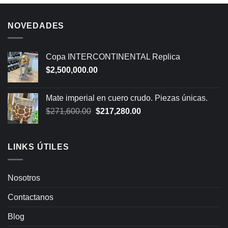
NOVEDADES
Copa INTERCONTINENTAL Replica
$
2,500,000.00
Mate imperial en cuero crudo. Piezas únicas.
Original
Current
$
271,600.00
$
217,280.00
price
price
was:
is:
$271,600.00.
$217,280.00.
LINKS ÚTILES
Nosotros
Contactanos
Blog