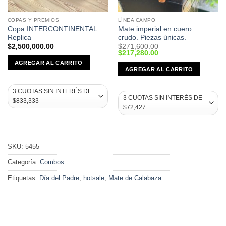
COPAS Y PREMIOS
LÍNEA CAMPO
Copa INTERCONTINENTAL
Mate imperial en cuero
Replica
crudo. Piezas únicas.
$
2,500,000.00
$
271,600.00
Original
Current
$
217,280.00
price
price
AGREGAR AL CARRITO
was:
is:
AGREGAR AL CARRITO
$271,600.00.
$217,280.00.
SKU:
5455
Categoría:
Combos
Etiquetas:
Día del Padre
,
hotsale
,
Mate de Calabaza