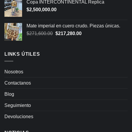
Copa INTERCONTINENTAL Replica
$
2,500,000.00
Mate imperial en cuero crudo. Piezas únicas.
Original
Current
$
271,600.00
$
217,280.00
price
price
was:
is:
$271,600.00.
$217,280.00.
LINKS ÚTILES
Nosotros
Contactanos
Blog
Seguimiento
Devoluciones