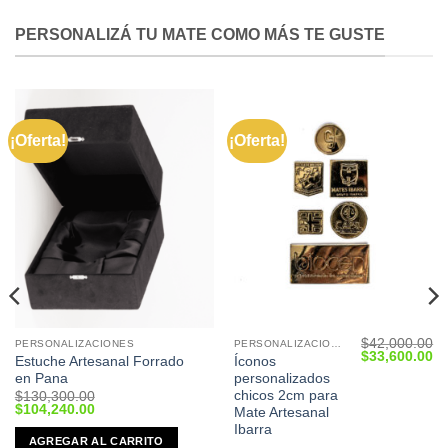
PERSONALIZÁ TU MATE COMO MÁS TE GUSTE
¡Oferta!
¡Oferta!
$
42,000.00
PERSONALIZACIONES
PERSONALIZACIONES
Current
Original
Cu
$
33,600.00
Estuche Artesanal Forrado
Íconos
price
price
pr
en Pana
personalizados
s:
was:
is:
$69,360.00.
$42,000.00.
$3
chicos 2cm para
$
130,300.00
Original
Current
$
104,240.00
Mate Artesanal
price
price
Ibarra
was:
is:
AGREGAR AL CARRITO
$130,300.00.
$104,240.00.