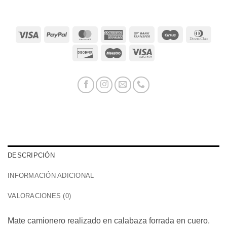
Visa
PayPal
MasterCard
American
Bank
Cirrus
Dinn
Express
Transfer
Club
Discover
Maestro
Visa
Electron
DESCRIPCIÓN
INFORMACIÓN ADICIONAL
VALORACIONES (0)
Mate camionero realizado en calabaza forrada en cuero.