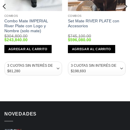
COMBOS
COMBOS
Combo Mate IMPERIAL
Set Mate RIVER PLATE con
River Plate con Logo y
Accesorios
Nombre (solo mate)
$
304,800.00
$
745,100.00
Original
Current
Original
Current
$
243,840.00
$
596,080.00
price
price
price
price
was:
is:
was:
is:
AGREGAR AL CARRITO
AGREGAR AL CARRITO
$304,800.00.
$243,840.00.
$745,100.00.
$596,080.00.
NOVEDADES