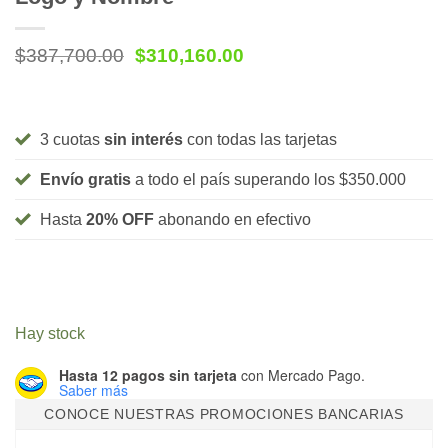
Original
Current
$
387,700.00
$
310,160.00
price
price
was:
is:
$387,700.00.
$310,160.00.
3 cuotas
sin interés
con todas las tarjetas
Envío gratis
a todo el país superando los $350.000
Hasta
20% OFF
abonando en efectivo
Hay stock
Hasta 12 pagos sin tarjeta
con Mercado Pago.
Saber más
CONOCE NUESTRAS PROMOCIONES BANCARIAS