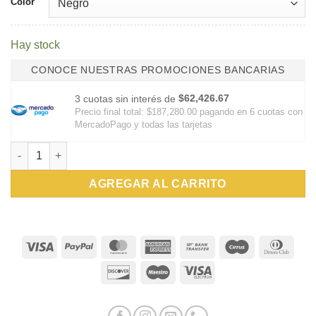
Color
Hay stock
CONOCE NUESTRAS PROMOCIONES BANCARIAS
$62,426.67
3 cuotas sin interés de
Precio final total:
$187,280.00
pagando en 6 cuotas con
MercadoPago y todas las tarjetas
Matera Pelota Artesanal de Cuero cantidad
AGREGAR AL CARRITO
Visa
PayPal
MasterCard
American
Bank
Cirrus
Dinn
Express
Transfer
Club
Discover
Maestro
Visa
Electron