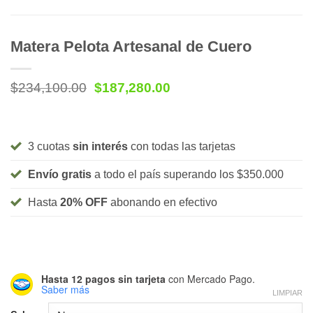
Matera Pelota Artesanal de Cuero
Original
Current
$
234,100.00
$
187,280.00
price
price
was:
is:
$234,100.00.
$187,280.00.
3 cuotas
sin interés
con todas las tarjetas
Envío gratis
a todo el país superando los $350.000
Hasta
20% OFF
abonando en efectivo
Hasta 12 pagos sin tarjeta
con Mercado Pago.
Saber más
LIMPIAR