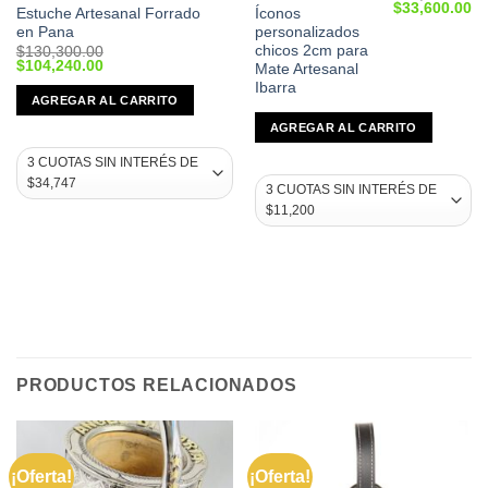
Current
Original
Cu
$
33,600.00
Estuche Artesanal Forrado
Íconos
price
price
pr
en Pana
personalizados
s:
was:
is:
$23,840.00.
$42,000.00.
$3
chicos 2cm para
$
130,300.00
Original
Current
$
104,240.00
Mate Artesanal
price
price
Ibarra
was:
is:
AGREGAR AL CARRITO
$130,300.00.
$104,240.00.
AGREGAR AL CARRITO
PRODUCTOS RELACIONADOS
¡Oferta!
¡Oferta!