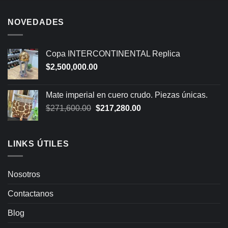
NOVEDADES
Copa INTERCONTINENTAL Replica
$
2,500,000.00
Mate imperial en cuero crudo. Piezas únicas.
Original
Current
$
271,600.00
$
217,280.00
price
price
was:
is:
$271,600.00.
$217,280.00.
LINKS ÚTILES
Nosotros
Contactanos
Blog