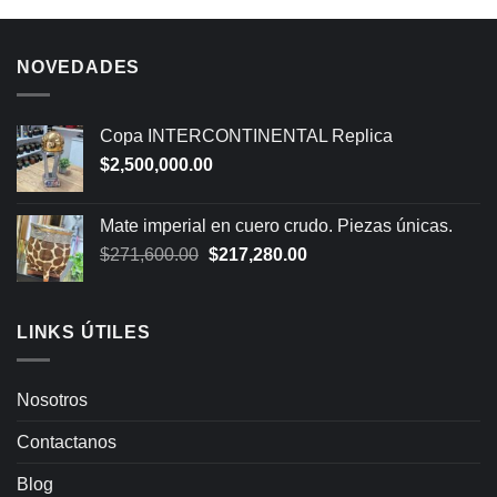
NOVEDADES
Copa INTERCONTINENTAL Replica
$
2,500,000.00
Mate imperial en cuero crudo. Piezas únicas.
Original
Current
$
271,600.00
$
217,280.00
price
price
was:
is:
$271,600.00.
$217,280.00.
LINKS ÚTILES
Nosotros
Contactanos
Blog