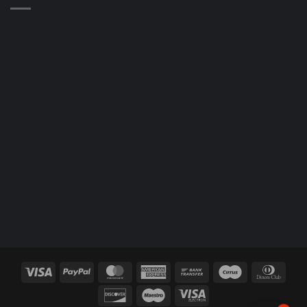
Visa
PayPal
MasterCard
American
Bank
Cirrus
Dinne
Express
Transfer
Club
Discover
Maestro
Visa