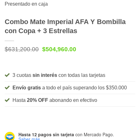
Presentado en caja
Combo Mate Imperial AFA Y Bombilla
con Copa + 3 Estrellas
Original
Current
$
631,200.00
$
504,960.00
price
price
was:
is:
$631,200.00.
$504,960.00.
3 cuotas
sin interés
con todas las tarjetas
Envío gratis
a todo el país superando los $350.000
Hasta
20% OFF
abonando en efectivo
Hasta 12 pagos sin tarjeta
con Mercado Pago.
Saber más