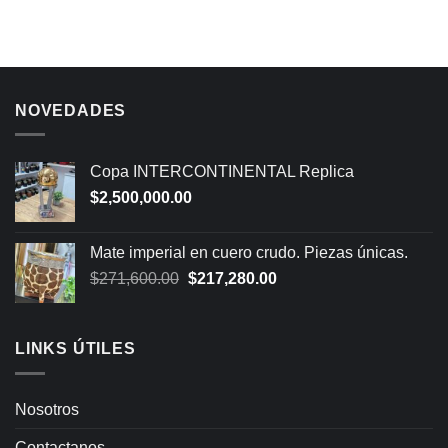
NOVEDADES
Copa INTERCONTINENTAL Replica
$
2,500,000.00
Mate imperial en cuero crudo. Piezas únicas.
Original
Current
$
271,600.00
$
217,280.00
price
price
was:
is:
$271,600.00.
$217,280.00.
LINKS ÚTILES
Nosotros
Contactanos