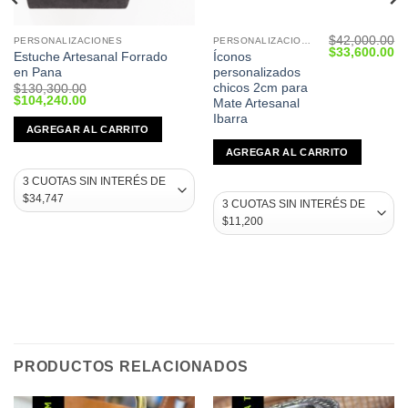
$
42,000.00
PERSONALIZACIONES
PERSONALIZACIONES
Current
Original
Cu
$
33,600.00
Estuche Artesanal Forrado
Íconos
price
price
pr
en Pana
personalizados
s:
was:
is:
$27,520.00.
$42,000.00.
$3
chicos 2cm para
$
130,300.00
Original
Current
$
104,240.00
Mate Artesanal
price
price
Ibarra
was:
is:
AGREGAR AL CARRITO
$130,300.00.
$104,240.00.
AGREGAR AL CARRITO
PRODUCTOS RELACIONADOS