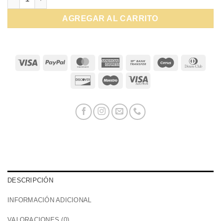
AGREGAR AL CARRITO
Visa
PayPal
MasterCard
American
Bank
Cirrus
Dinn
Express
Transfer
Club
Discover
Maestro
Visa
Electron
DESCRIPCIÓN
INFORMACIÓN ADICIONAL
VALORACIONES (0)